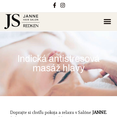
Indická antistresová
masáž hlavy
Doprajte si chvíľu pokoja a relaxu v Salóne
JANNE
.