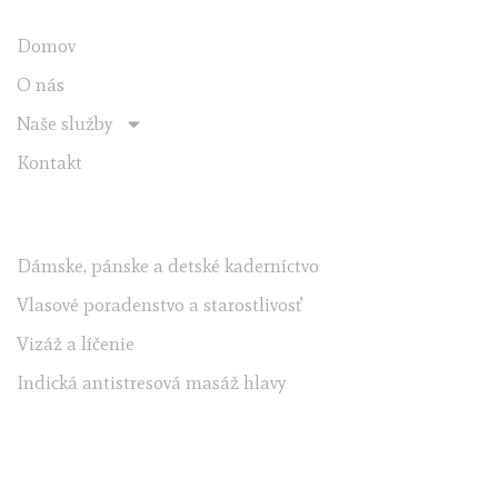
Domov
O nás
Naše služby
Kontakt
NAŠE SLUŽBY
Dámske, pánske a detské kaderníctvo
Vlasové poradenstvo a starostlivosť
Vizáž a líčenie
Indická antistresová masáž hlavy
KONTAKTNÉ ÚDAJE
info@janne.sk