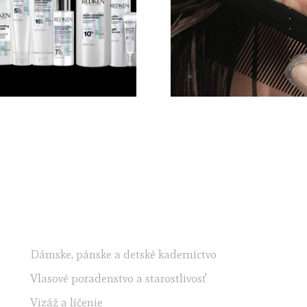
NAŠE SLUŽBY
Dámske, pánske a detské kaderníctvo
Vlasové poradenstvo a starostlivosť
Vizáž a líčenie