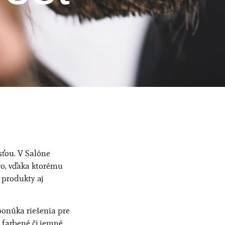
sťou. V Salóne
o, vďaka ktorému
 produkty aj
 ponúka riešenia pre
 farbené či jemné