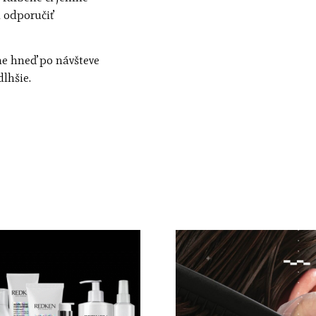
 odporučiť
sne hneď po návšteve
dlhšie.