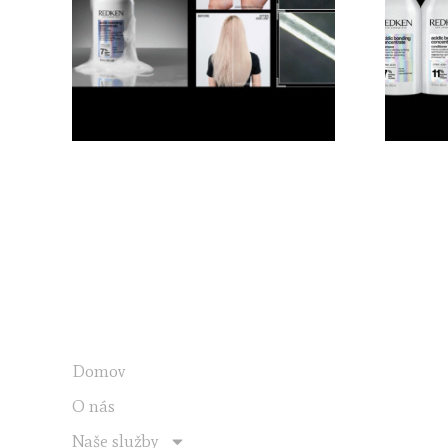
ODKAZY V MENU
Domov
O nás
Naše služby