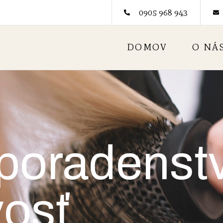
0905 968 943
DOMOV
O NÁ
poradenst
vosť