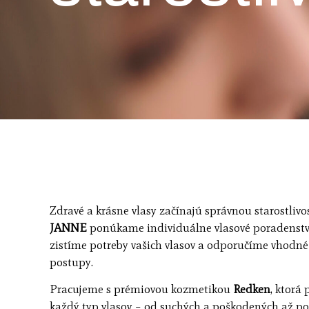
Zdravé a krásne vlasy začínajú správnou starostlivo
JANNE
ponúkame individuálne vlasové poradenstv
zistíme potreby vašich vlasov a odporučíme vhodné
postupy.
Pracujeme s prémiovou kozmetikou
Redken
, ktorá
každý typ vlasov – od suchých a poškodených až po