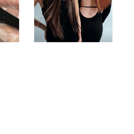
KONTAKTNÉ ÚDAJE
info@janne.sk
0905 968 943
www.janne.sk