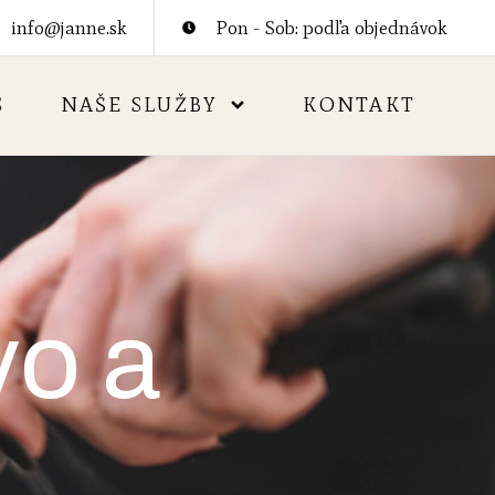
info@janne.sk
Pon - Sob: podľa objednávok
S
NAŠE SLUŽBY
KONTAKT
vo a